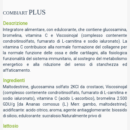
PLUS
COMBIART
Descrizione
Integratore alimentare, con edulcorante, che contiene glucosamina,
bromelina, vitamina C e Viscosinojal (complesso contenente
condroitinsolfato, fumarato di L-carnitina e sodio ialuronato). La
vitamina C contribuisce alla normale formazione del collagene per
la normale funzione delle ossa e delle cartilagini, alla fisiologica
funzionalità del sistema immunitario, al sostegno del metabolismo
energetico e alla riduzione del senso di stanchezza ed
affaticamento.
Ingredienti
Maltodestrine, glucosamina solfato 2KCl da crostacei, Viscosinojal
(complesso contenente condroitinsolfato, fumarato di L-carnitina e
sodio ialuronato), vitamina C (acido L-ascorbico), bromelina 2.500
GDU/g [da Ananas comosus (L.) Merr. gambo, maltodestrine];
acidificante: acido citrico; aroma; agente antiagglomerante: biossido
di silicio; edulcorante: sucralosio.Naturalmente privo di
lattosio