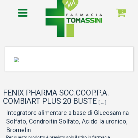
0
FENIX PHARMA SOC.COOP.P.A. -
COMBIART PLUS 20 BUSTE
[ ... ]
Integratore alimentare a base di Glucosamina
Solfato, Condroitin Solfato, Acido Ialuronico,
Bromelin
Per questo prodotto è previsto solo il ritiro in farmacia.