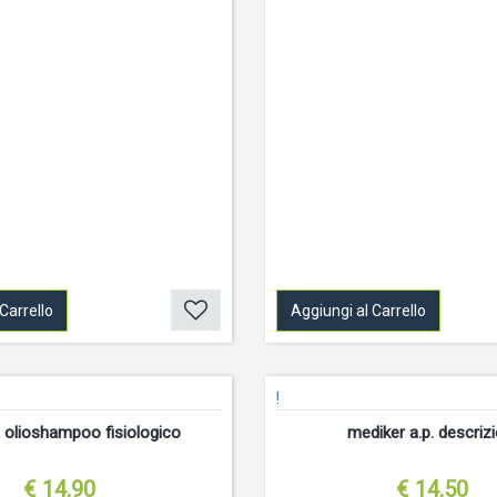
Carrello
Aggiungi al Carrello
!
il olioshampoo fisiologico
mediker a.p. descriz
€ 14,90
€ 14,50