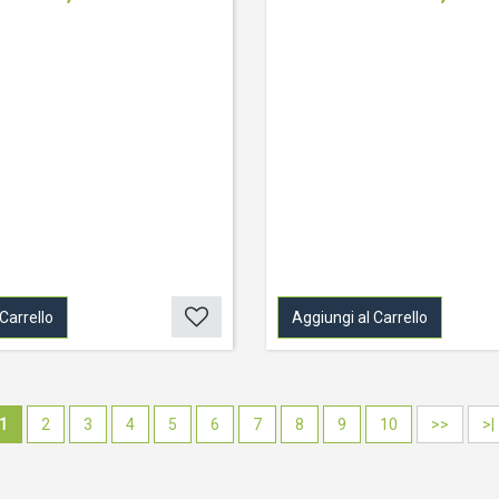
Carrello
Aggiungi al Carrello
1
2
3
4
5
6
7
8
9
10
>>
>|