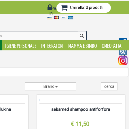
Log-
Carrello:
0
prodotti
in
O
IGIENE PERSONALE
INTEGRATORI
MAMMA E BIMBO
OMEOPATIA
Brand
!
lukina
sebamed shampoo antiforfora
€ 11,50