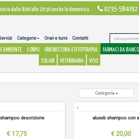
0735-584092
macia dalle 8:00 alle 20:30 anche la domenica.
Servizi
Categorie
Orari e turni
Contatti
E AMBIENTE
CORPO
ERBORISTERIA E FITOTERAPIA
FARMACI DA BANC
SOLARI
VETERINARIA
VISO
Categoria
!
r shampoo descrizione
aluseb shampoo con a
€ 17,75
€ 20,00