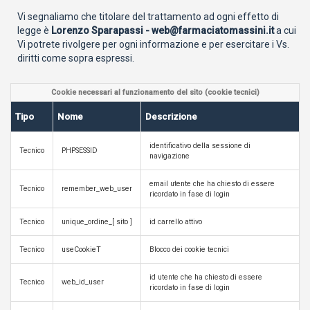
Vi segnaliamo che titolare del trattamento ad ogni effetto di
legge è
Lorenzo Sparapassi - web@farmaciatomassini.it
a cui
Vi potrete rivolgere per ogni informazione e per esercitare i Vs.
diritti come sopra espressi.
Cookie necessari al funzionamento del sito (cookie tecnici)
Tipo
Nome
Descrizione
identificativo della sessione di
Tecnico
PHPSESSID
navigazione
email utente che ha chiesto di essere
Tecnico
remember_web_user
ricordato in fase di login
Tecnico
unique_ordine_[ sito ]
id carrello attivo
Tecnico
useCookieT
Blocco dei cookie tecnici
id utente che ha chiesto di essere
Tecnico
web_id_user
ricordato in fase di login