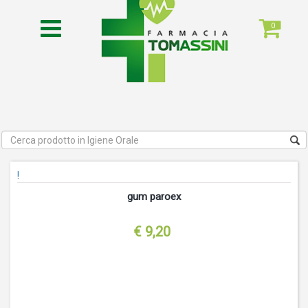
0
!
gum paroex
€ 9,20