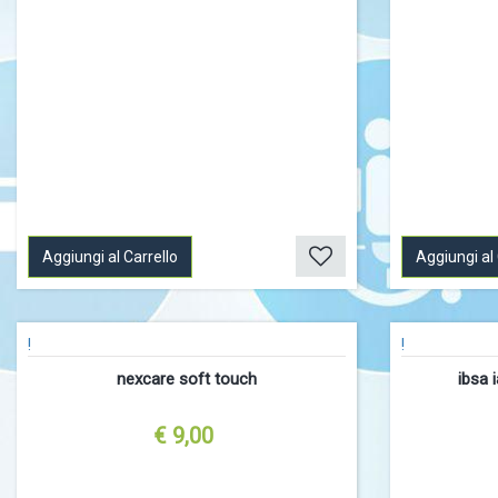
Aggiungi al Carrello
Aggiungi al 
!
!
nexcare soft touch
ibsa 
€ 9,00