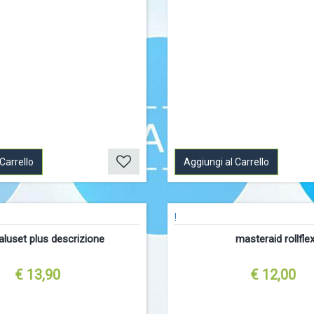
Carrello
Aggiungi al Carrello
!
ialuset plus descrizione
masteraid rollfle
€ 13,90
€ 12,00