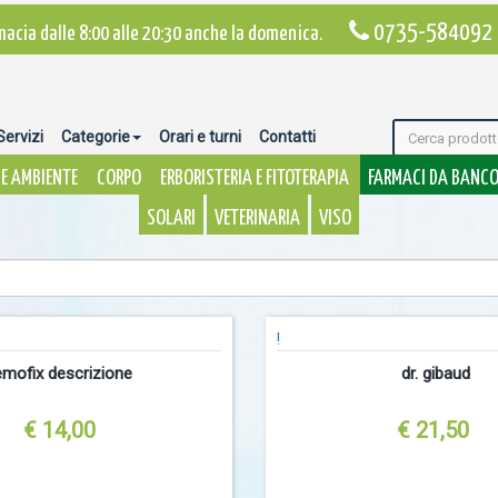
0735-584092
macia dalle 8:00 alle 20:30 anche la domenica.
Servizi
Categorie
Orari e turni
Contatti
E AMBIENTE
CORPO
ERBORISTERIA E FITOTERAPIA
FARMACI DA BANC
SOLARI
VETERINARIA
VISO
!
emofix descrizione
dr. gibaud
€ 14,00
€ 21,50