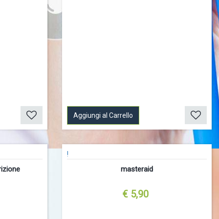
Aggiungi al Carrello
!
rizione
masteraid
€ 5,90