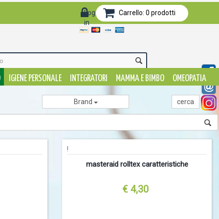
Log-
Carrello:
0
prodotti
in
O
IGIENE PERSONALE
INTEGRATORI
MAMMA E BIMBO
OMEOPATIA
Brand
!
masteraid rolltex caratteristiche
€ 4,30