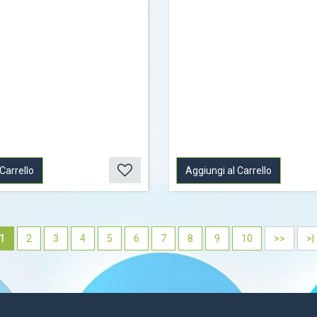
Carrello
Aggiungi al Carrello
1
2
3
4
5
6
7
8
9
10
>>
>|