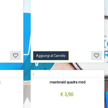
Aggiungi al Carrello
!
x
masteraid quadra med
€ 5,90