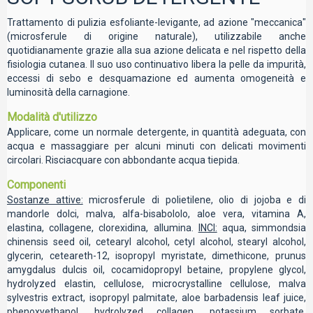
Trattamento di pulizia esfoliante-levigante, ad azione "meccanica"
(microsferule di origine naturale), utilizzabile anche
quotidianamente grazie alla sua azione delicata e nel rispetto della
fisiologia cutanea. Il suo uso continuativo libera la pelle da impurità,
eccessi di sebo e desquamazione ed aumenta omogeneità e
luminosità della carnagione.
Modalità d'utilizzo
Applicare, come un normale detergente, in quantità adeguata, con
acqua e massaggiare per alcuni minuti con delicati movimenti
circolari. Risciacquare con abbondante acqua tiepida.
Componenti
Sostanze attive:
microsferule di polietilene, olio di jojoba e di
mandorle dolci, malva, alfa-bisabololo, aloe vera, vitamina A,
elastina, collagene, clorexidina, allumina.
INCI:
aqua, simmondsia
chinensis seed oil, cetearyl alcohol, cetyl alcohol, stearyl alcohol,
glycerin, ceteareth-12, isopropyl myristate, dimethicone, prunus
amygdalus dulcis oil, cocamidopropyl betaine, propylene glycol,
hydrolyzed elastin, cellulose, microcrystalline cellulose, malva
sylvestris extract, isopropyl palmitate, aloe barbadensis leaf juice,
phenoxyethanol, hydrolyzed collagen, potassium sorbate,