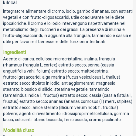
kilocal
Integratore alimentare di cromo, iodio, gambo d'ananas, con estratti
vegetali e con frutto-oligosaccaridi, utile coadiuvante nelle diete
ipocaloriche. Il cromo e lo iodio intervengono rispettivamente nel
metabolismo degli zuccheri e dei grassi. La presenza di inulina e
frutto-oligosaccaridi, in aggiunta alla frangula, tamarindo e cassia è
utile per favorire il benessere delle funzioni intestinali.
Ingredienti
Agente di carica: cellulosa microcristallina; inulina; frangula
(rhamnus frangula l., cortex) estratto secco; senna (cassia
angustifolia vahl, folium) estratto secco; maltodestrina;
fruttooligosaccaridi; alga marina (fucus vesiculosus l., thallus)
estratto secco titolato in iodio; antiagglomeranti: magnesio
stearato; biossido di silicio, stearina vegetale; tamarindo
(tamarindus indica l., fructus) estratto secco; cassia (cassia fistula l.,
fructus) estratto secco; ananas (ananas comosus (l.) merr., stipites)
estratto secco; anice stellato (illicium verum hook f., fructus)
polvere; agenti di rivestimento: idrossipropilmetilcellulosa, gomma
lacca; coloranti: titanio biossido, ferro ossido, cromo picolinato.
Modalità d'uso