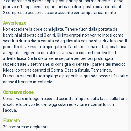
2 compresse al giorno dopo i pasti principali, normalmente 1 dopo
pranzo e 1 dopo cena oppure nel caso di un pasto più abbondante le
2 compresse possono essere assunte contemporaneamente.
Avvertenze
Non eccedere la dose consigliata. Tenere fuori dalla portata dei
bambini al di sotto dei 3 anni. Gli integratori non vanno intesi come
sostituti di una dieta variata ed equilibrata ed uno stile di vita sano. Il
prodotto deve essere impiegato nell’ambito di una dieta ipocalorica
adeguata seguendo uno stile di vita sano con un buon livello di
attività fisica. Se la dieta viene seguita per periodi prolungati,
superiori alle 3 settimane, si consiglia di sentire il parere del medico.
Kilocal contiene estratti di Senna, Cassia fistula, Tamarindo,
Frangula per cui il suo impiego è proponibile quando occorra favorire
anche il transito intestinale.
Conservazione
Conservare in luogo fresco ed asciutto al riparo dalla luce, dalle fonti
di calore localizzate, dai raggi solari ed evitare il contatto con
l'acqua.
Formato
20 compresse deglutibili.