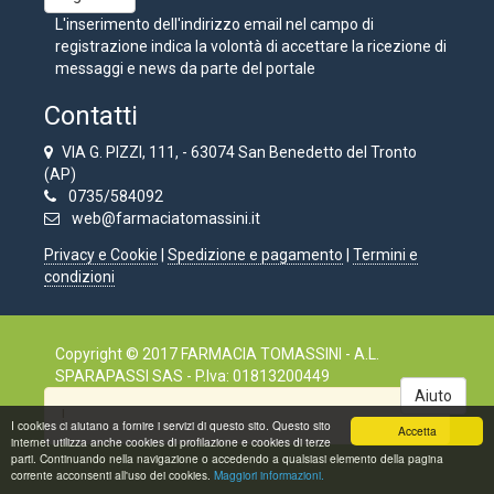
L'inserimento dell'indirizzo email nel campo di
registrazione indica la volontà di accettare la ricezione di
messaggi e news da parte del portale
Contatti
VIA G. PIZZI, 111, - 63074 San Benedetto del Tronto
(AP)
0735/584092
web@farmaciatomassini.it
Privacy e Cookie
|
Spedizione e pagamento
|
Termini e
condizioni
Copyright © 2017 FARMACIA TOMASSINI - A.L.
SPARAPASSI SAS - P.Iva: 01813200449
!
I cookies ci aiutano a fornire i servizi di questo sito. Questo sito
Accetta
internet utilizza anche cookies di profilazione e cookies di terze
parti. Continuando nella navigazione o accedendo a qualsiasi elemento della pagina
corrente acconsenti all'uso dei cookies.
Maggiori informazioni.