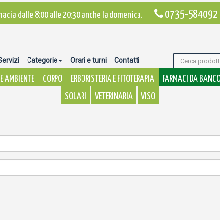
0735-584092
macia dalle 8:00 alle 20:30 anche la domenica.
Servizi
Categorie
Orari e turni
Contatti
E AMBIENTE
CORPO
ERBORISTERIA E FITOTERAPIA
FARMACI DA BANC
SOLARI
VETERINARIA
VISO