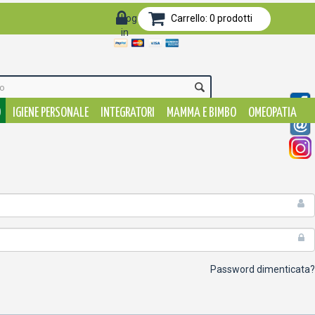
Log-
Carrello:
0
prodotti
in
O
IGIENE PERSONALE
INTEGRATORI
MAMMA E BIMBO
OMEOPATIA
Password dimenticata?